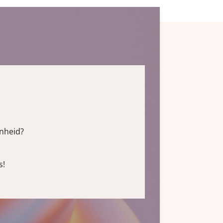
enheid?
s!