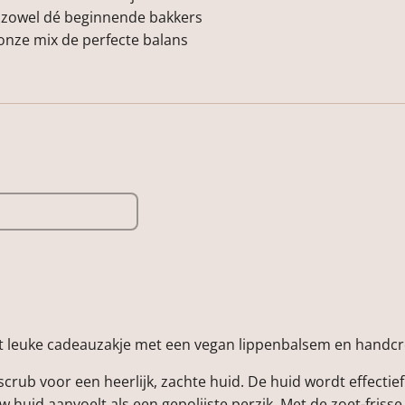
 zowel dé beginnende bakkers
onze mix de perfecte balans
it leuke cadeauzakje met een vegan lippenbalsem en handc
crub voor een heerlijk, zachte huid. De huid wordt effectief
w huid aanvoelt als een gepolijste perzik. Met de zoet-friss