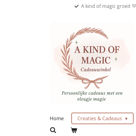
A kind of magic groeit 
Ga
direct
naar
de
hoofdinhoud
Home
Creaties & Cadeaus