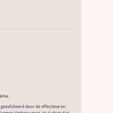
rème.
 geëxfolieerd door de effectieve en
e Lemon Verbana geur, ga jij deze dag