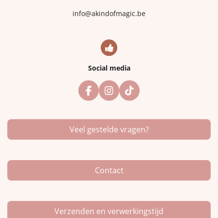
info@akindofmagic.be
Social media
F
I
T
a
n
i
c
s
k
e
t
T
Veel gestelde vragen?
b
a
o
o
g
k
o
r
k
a
m
Contact
Verzenden en verwerkingstijd