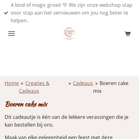
A kind of magic groeit 💛 We zijn onze webshop stap
Ga
voor stap aan het vernieuwen om jou nog beter te
direct
helpen.
naar
de
hoofdinhoud
Home
»
Creaties &
»
Cadeaus
»
Boeren cake
Cadeaus
mix
Boeren cake mix
Dit cadeautje is één van de lekkere verassingen die je
kan bestellen bij ons.
Maak van elke gelegenheid een feest met deze