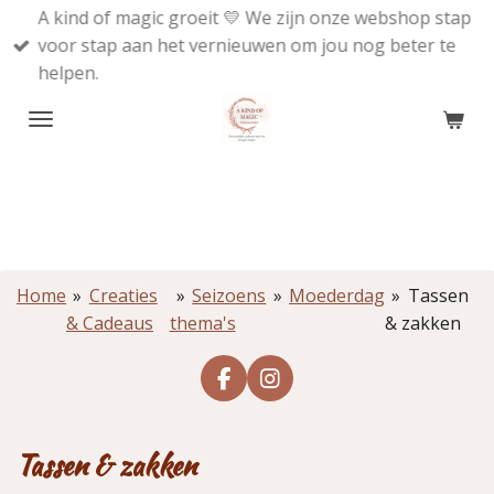
A kind of magic groeit 💛 We zijn onze webshop stap
Ga
voor stap aan het vernieuwen om jou nog beter te
direct
helpen.
naar
de
hoofdinhoud
Home
»
Creaties
»
Seizoens
»
Moederdag
»
Tassen
& Cadeaus
thema's
& zakken
F
I
a
n
c
s
e
t
Tassen & zakken
b
a
o
g