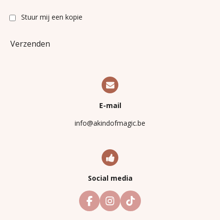
Stuur mij een kopie
Verzenden
E-mail
info@akindofmagic.be
Social media
F
I
T
a
n
i