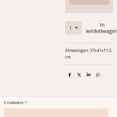
In
winkelwage
Afmetingen:
37x41x11,5
cm
D
D
S
D
e
e
h
e
l
e
a
l
e
l
r
e
n
e
n
E-mailadres *