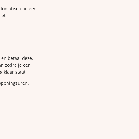
utomatisch bij een
het
p en betaal deze.
van zodra je een
g klaar staat.
 openingsuren.