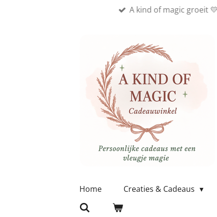
A kind of magic groeit 
Ga
direct
naar
de
hoofdinhoud
Home
Creaties & Cadeaus