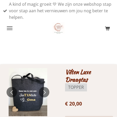
A kind of magic groeit 💛 We zijn onze webshop stap
Ga
voor stap aan het vernieuwen om jou nog beter te
direct
helpen.
naar
de
hoofdinhoud
Vilten Luxe
Draagtas
TOPPER
€ 20,00