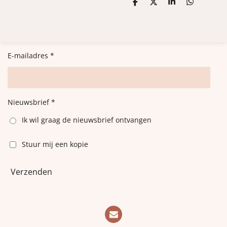
D
D
S
D
e
e
h
e
l
e
a
l
e
l
r
e
n
e
n
E-mailadres *
Nieuwsbrief *
Ik wil graag de nieuwsbrief ontvangen
Stuur mij een kopie
Verzenden