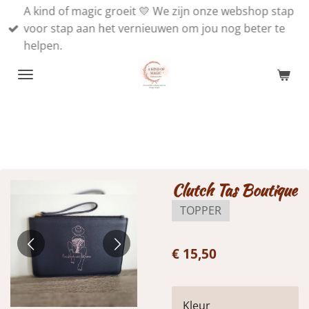
A kind of magic groeit 💛 We zijn onze webshop stap
Ga
voor stap aan het vernieuwen om jou nog beter te
direct
helpen.
naar
de
hoofdinhoud
Clutch Tas Boutique
TOPPER
€ 15,50
Kleur