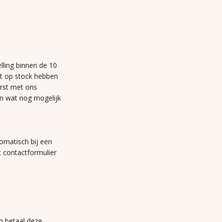
lling binnen de 10
et op stock hebben
erst met ons
n wat nog mogelijk
omatisch bij een
t contactformulier
n betaal deze.