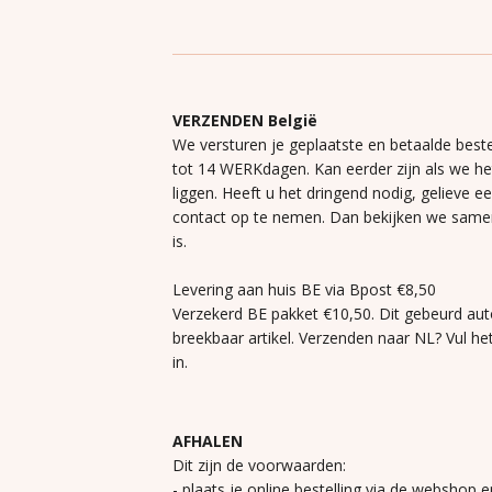
VERZENDEN België
We versturen je geplaatste en betaalde beste
tot 14 WERKdagen. Kan eerder zijn als we h
liggen. Heeft u het dringend nodig, gelieve e
contact op te nemen. Dan bekijken we same
is.
Levering aan huis BE via Bpost €8,50
Verzekerd BE pakket €10,50. Dit gebeurd aut
breekbaar artikel. Verzenden naar NL? Vul he
in.
AFHALEN
Dit zijn de voorwaarden:
- plaats je online bestelling via de webshop e