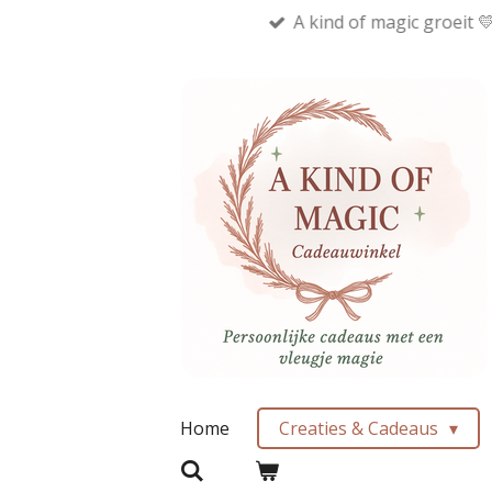
A kind of magic groeit 
Ga
direct
naar
de
hoofdinhoud
Home
Creaties & Cadeaus