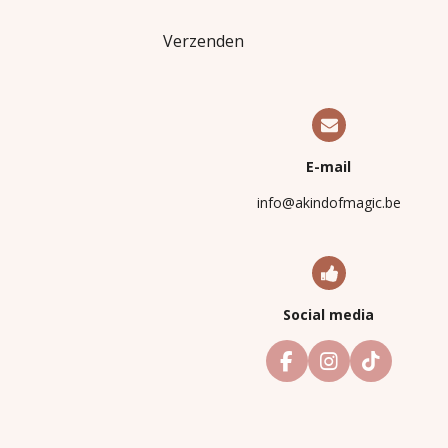
Verzenden
E-mail
info@akindofmagic.be
Social media
F
I
T
a
n
i
c
s
k
e
t
T
b
a
o