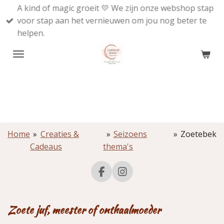
A kind of magic groeit 💛 We zijn onze webshop stap
Ga
voor stap aan het vernieuwen om jou nog beter te
direct
helpen.
naar
de
hoofdinhoud
Home
»
Creaties &
»
Seizoens
»
Zoetebek
Cadeaus
thema's
F
I
a
n
c
s
e
t
Zoete juf, meester of onthaalmoeder
b
a
o
g