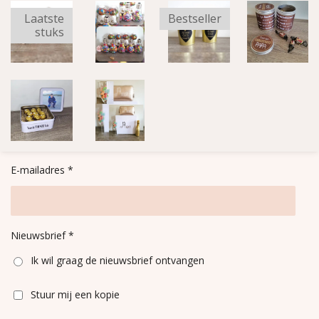
o
r
Laatste
Bestseller
k
a
stuks
m
E-mailadres *
Nieuwsbrief *
Ik wil graag de nieuwsbrief ontvangen
Stuur mij een kopie