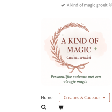
A kind of magic groeit 
Ga
direct
naar
de
hoofdinhoud
Home
Creaties & Cadeaus