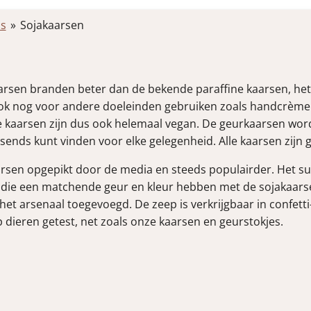
s
»
Sojakaarsen
arsen branden beter dan de bekende paraffine kaarsen, het 
n ook nog voor andere doeleinden gebruiken zoals handcrème
De kaarsen zijn dus ook helemaal vegan. De
geurkaarsen worde
assends kunt vinden voor elke gelegenheid. Alle kaarsen zi
arsen
opgepikt door de media en steeds populairder. Het suc
die een matchende geur en kleur hebben met de sojakaars
n het arsenaal toegevoegd. De
zeep
is verkrijgbaar in confett
 dieren getest, net zoals onze kaarsen en geurstokjes.