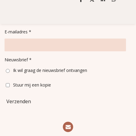
D
D
S
D
e
e
h
e
l
e
a
l
e
l
r
e
n
e
n
E-mailadres *
Nieuwsbrief *
Ik wil graag de nieuwsbrief ontvangen
Stuur mij een kopie
Verzenden