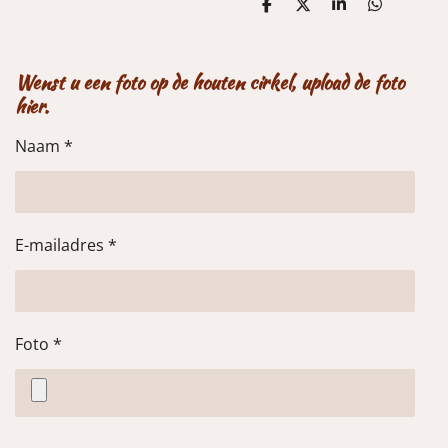
D
D
S
D
e
e
h
e
l
e
a
l
e
l
r
e
n
e
n
Wenst u een foto op de houten cirkel, upload de foto
hier.
Naam *
E-mailadres *
Foto *