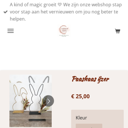
A kind of magic groeit 💛 We zijn onze webshop stap
Ga
voor stap aan het vernieuwen om jou nog beter te
direct
helpen.
naar
de
hoofdinhoud
Paashaas ijzer
€ 25,00
Kleur