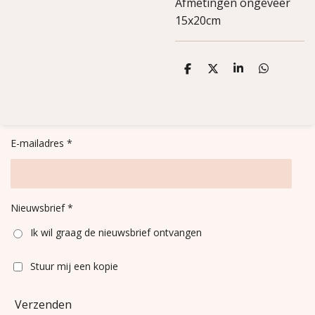
Afmetingen ongeveer
15x20cm
D
D
S
D
e
e
h
e
l
e
a
l
e
l
r
e
n
e
n
E-mailadres *
Nieuwsbrief *
Ik wil graag de nieuwsbrief ontvangen
Stuur mij een kopie
Verzenden