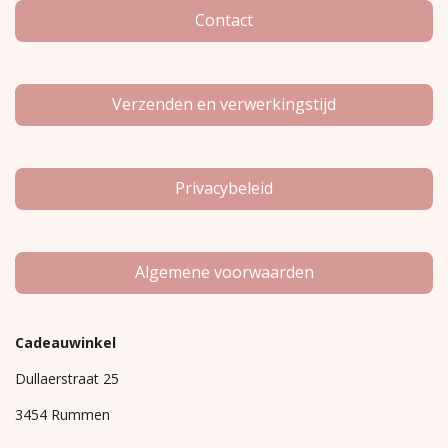
m
Contact
Verzenden en verwerkingstijd
Privacybeleid
Algemene voorwaarden
Cadeauwinkel
Dullaerstraat 25
3454 Rummen