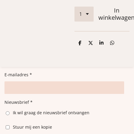
In
winkelwage
D
D
S
D
e
e
h
e
l
e
a
l
e
l
r
e
n
e
n
E-mailadres *
Nieuwsbrief *
Ik wil graag de nieuwsbrief ontvangen
Stuur mij een kopie