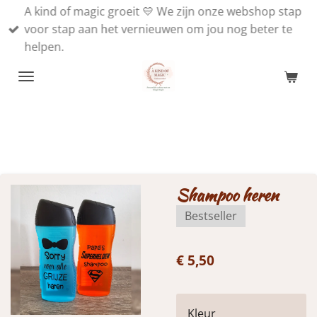
A kind of magic groeit 💛 We zijn onze webshop stap
Ga
voor stap aan het vernieuwen om jou nog beter te
direct
helpen.
naar
de
hoofdinhoud
Shampoo heren
Bestseller
€ 5,50
Kleur