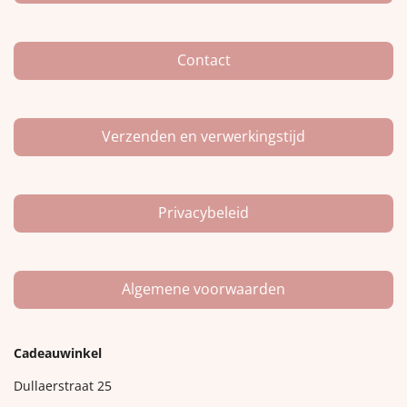
o
g
k
o
r
k
a
m
Contact
Verzenden en verwerkingstijd
Privacybeleid
Algemene voorwaarden
Cadeauwinkel
Dullaerstraat 25