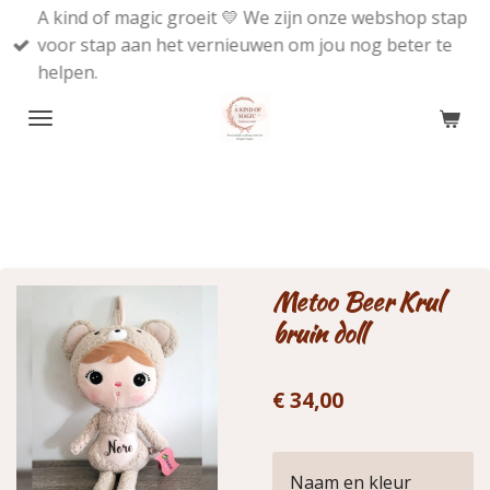
A kind of magic groeit 💛 We zijn onze webshop stap
Ga
voor stap aan het vernieuwen om jou nog beter te
direct
helpen.
naar
de
hoofdinhoud
Metoo Beer Krul
bruin doll
€ 34,00
Naam en kleur