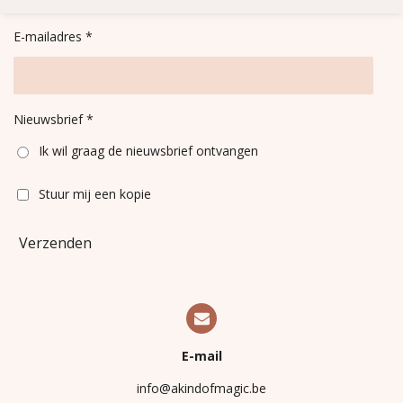
n
e
n
E-mailadres *
Nieuwsbrief *
Ik wil graag de nieuwsbrief ontvangen
Stuur mij een kopie
Verzenden
E-mail
info@akindofmagic.be