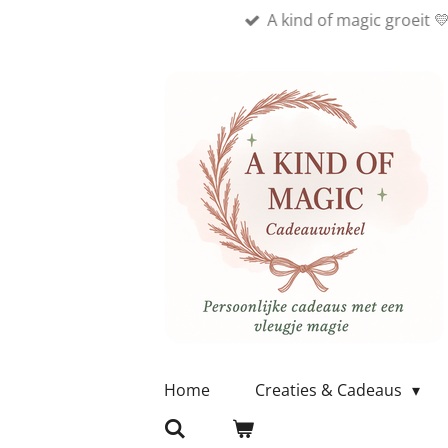
A kind of magic groeit 
Ga
direct
naar
de
hoofdinhoud
Home
Creaties & Cadeaus