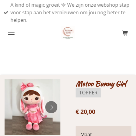
A kind of magic groeit 💛 We zijn onze webshop stap
Ga
voor stap aan het vernieuwen om jou nog beter te
direct
helpen.
naar
de
hoofdinhoud
Metoo Bunny Girl
TOPPER
€ 20,00
Maat