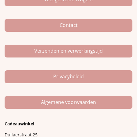
b
a
o
o
g
k
o
r
k
a
m
Contact
Verzenden en verwerkingstijd
Privacybeleid
Algemene voorwaarden
Cadeauwinkel
Dullaerstraat 25