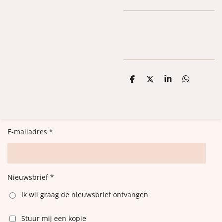
D
D
S
D
e
e
h
e
l
e
a
l
e
l
r
e
n
e
n
E-mailadres *
Nieuwsbrief *
Ik wil graag de nieuwsbrief ontvangen
Stuur mij een kopie