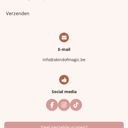
Verzenden
E-mail
info@akindofmagic.be
Social media
F
I
T
a
n
i
c
s
k
e
t
T
Veel gestelde vragen?