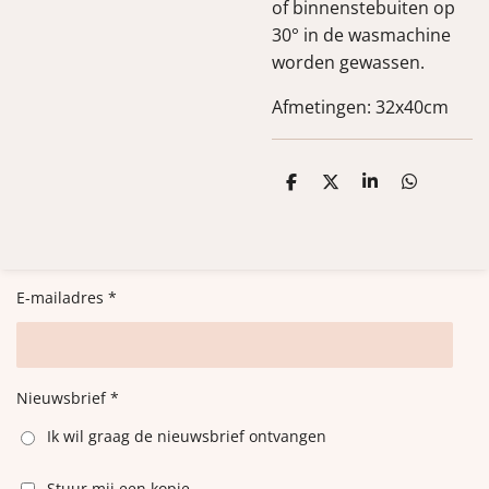
of binnenstebuiten op
30° in de wasmachine
worden gewassen.
Afmetingen: 32x40cm
D
D
S
D
e
e
h
e
l
e
a
l
e
l
r
e
n
e
n
E-mailadres *
Nieuwsbrief *
Ik wil graag de nieuwsbrief ontvangen
Stuur mij een kopie