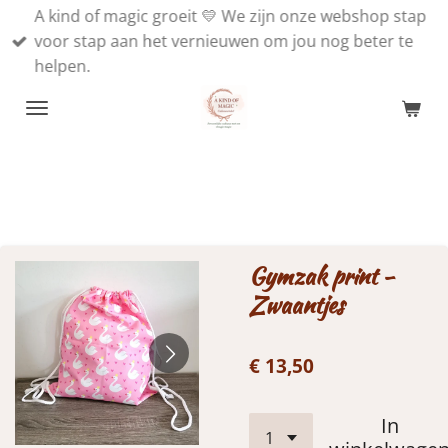
A kind of magic groeit 💛 We zijn onze webshop stap
Ga
voor stap aan het vernieuwen om jou nog beter te
direct
helpen.
naar
de
hoofdinhoud
Gymzak print -
Zwaantjes
€ 13,50
In