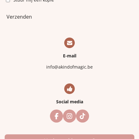
Verzenden
E-mail
info@akindofmagic.be
Social media
F
I
T
a
n
i
c
s
k
e
t
T