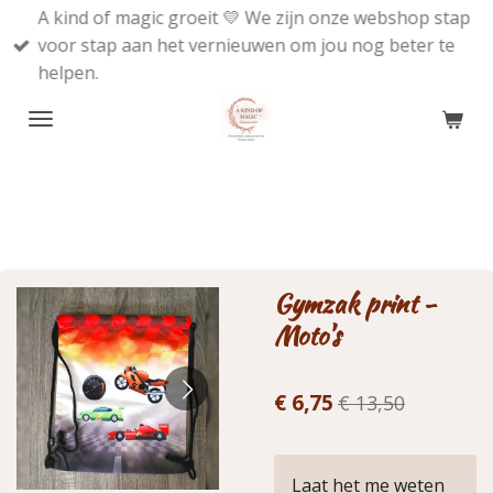
A kind of magic groeit 💛 We zijn onze webshop stap
Ga
voor stap aan het vernieuwen om jou nog beter te
direct
helpen.
naar
de
hoofdinhoud
Gymzak print -
Moto's
€ 6,75
€ 13,50
Laat het me weten