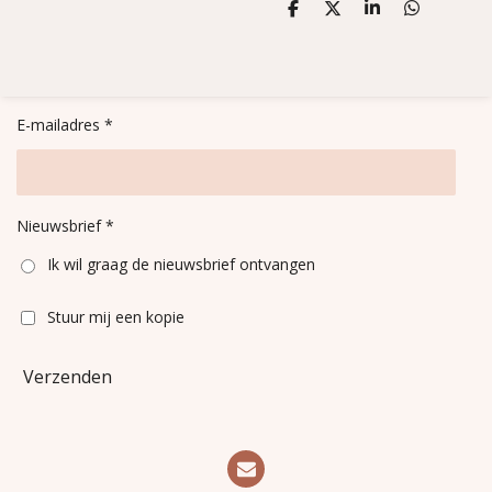
D
D
S
D
e
e
h
e
l
e
a
l
e
l
r
e
n
e
n
E-mailadres *
Nieuwsbrief *
Ik wil graag de nieuwsbrief ontvangen
Stuur mij een kopie
Verzenden