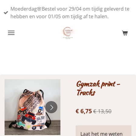
Ga
Moederdag🌸Bestel voor 29/04 om tijdig geleverd te
direct
hebben en voor 01/05 om tijdig af te halen.
naar
de
hoofdinhoud
Gymzak print -
Trucks
€ 6,75
€ 13,50
Laat het me weten