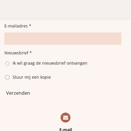
e
e
h
e
l
e
a
l
e
l
r
e
n
e
n
E-mailadres *
Nieuwsbrief *
Ik wil graag de nieuwsbrief ontvangen
Stuur mij een kopie
Verzenden
E-mail