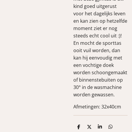
kind goed uitgerust
voor het dagelijks leven
en kan zien op hetzelfde
moment ziet er nog
steeds echt cool uit :)!
En mocht de sporttas
ooit vuil worden, dan
kan hij eenvoudig met
een vochtige doek
worden schoongemaakt
of binnenstebuiten op
30° in de wasmachine
worden gewassen.
Afmetingen: 32x40cm
D
D
S
D