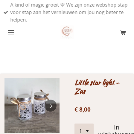
A kind of magic groeit 💛 We zijn onze webshop stap
Ga
voor stap aan het vernieuwen om jou nog beter te
direct
helpen.
naar
de
hoofdinhoud
Little star light -
Zus
€ 8,00
In