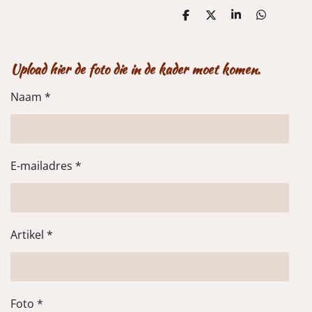
D
D
S
D
e
e
h
e
l
e
a
l
e
l
r
e
n
e
n
Upload hier de foto die in de kader moet komen.
Naam *
E-mailadres *
Artikel *
Foto *