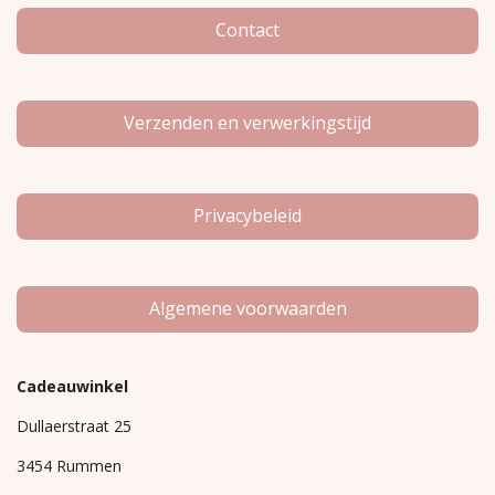
k
a
m
Contact
Verzenden en verwerkingstijd
Privacybeleid
Algemene voorwaarden
Cadeauwinkel
Dullaerstraat 25
3454 Rummen