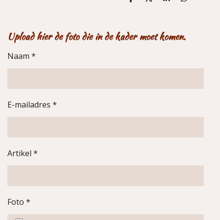
D
D
S
D
e
e
h
e
l
e
a
l
e
l
r
e
n
e
n
Upload hier de foto die in de kader moet komen.
Naam *
E-mailadres *
Artikel *
Foto *