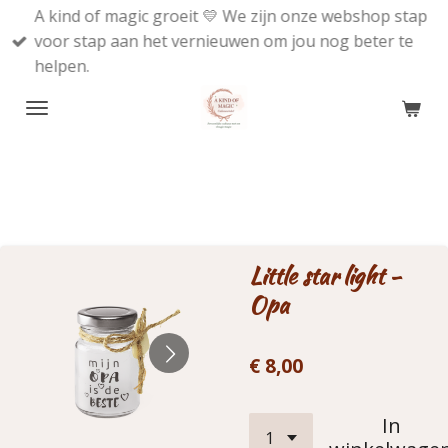
A kind of magic groeit 💛 We zijn onze webshop stap
Ga
voor stap aan het vernieuwen om jou nog beter te
direct
helpen.
naar
de
hoofdinhoud
Little star light -
Opa
€ 8,00
In