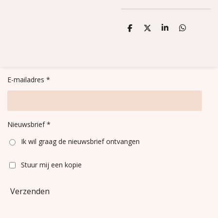
D
D
S
D
e
e
h
e
l
e
a
l
e
l
r
e
n
e
n
E-mailadres *
Nieuwsbrief *
Ik wil graag de nieuwsbrief ontvangen
Stuur mij een kopie
Verzenden