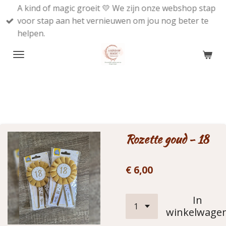
A kind of magic groeit 💛 We zijn onze webshop stap
Ga
voor stap aan het vernieuwen om jou nog beter te
direct
helpen.
naar
de
hoofdinhoud
Rozette goud - 18
€ 6,00
In
winkelwage