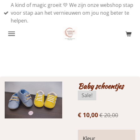
A kind of magic groeit 💛 We zijn onze webshop stap
Ga
voor stap aan het vernieuwen om jou nog beter te
direct
helpen.
naar
de
hoofdinhoud
Baby schoentjes
Sale!
€ 10,00
€ 20,00
Kleur