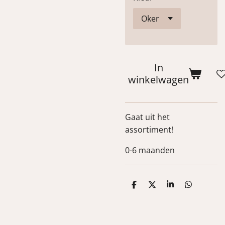
In
winkelwagen
Gaat uit het
assortiment!
0-6 maanden
D
D
S
D
e
e
h
e
l
e
a
l
e
l
r
e
n
e
n