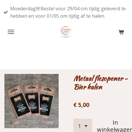
Ga
Moederdag🌸Bestel voor 29/04 om tijdig geleverd te
direct
hebben en voor 01/05 om tijdig af te halen.
naar
de
hoofdinhoud
Metaal flesopener -
Bier halen
€ 5,00
In
winkelwage