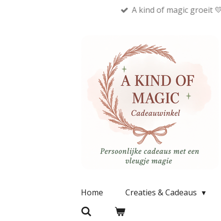
A kind of magic groeit 
Ga
direct
naar
de
hoofdinhoud
Home
Creaties & Cadeaus