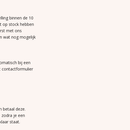
lling binnen de 10
et op stock hebben
erst met ons
n wat nog mogelijk
omatisch bij een
t contactformulier
n betaal deze.
n zodra je een
laar staat.