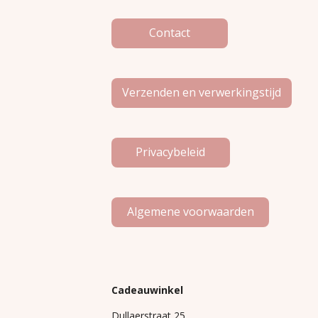
m
Contact
Verzenden en verwerkingstijd
Privacybeleid
Algemene voorwaarden
Cadeauwinkel
Dullaerstraat 25