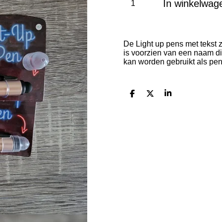
In winkelwag
De Light up pens met tekst z
is voorzien van een naam di
kan worden gebruikt als pen
D
D
S
e
e
h
l
e
a
e
l
r
n
e