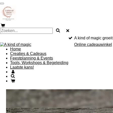
Ga
direct
naar
de
hoofdinhoud
A kind of magic groei
Online cadeauwinkel
Home
Creaties & Cadeaus
Feestplanning & Events
Tools, Workshops & Begeleiding
Laatste kans!