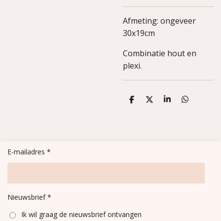
Afmeting: ongeveer
30x19cm
Combinatie hout en
plexi.
D
D
S
D
e
e
h
e
l
e
a
l
e
l
r
e
n
e
n
E-mailadres *
Nieuwsbrief *
Ik wil graag de nieuwsbrief ontvangen