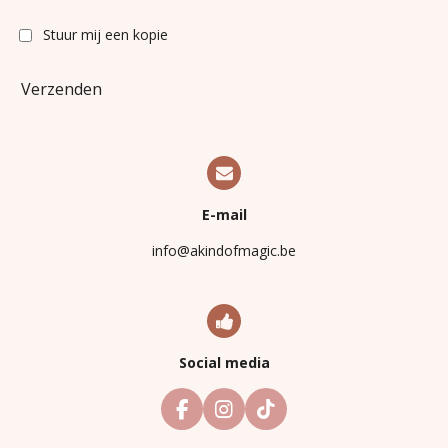
Stuur mij een kopie
Verzenden
E-mail
info@akindofmagic.be
Social media
F
I
T
a
n
i