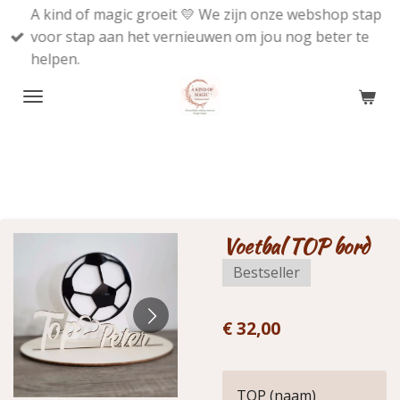
A kind of magic groeit 💛 We zijn onze webshop stap
Ga
voor stap aan het vernieuwen om jou nog beter te
direct
helpen.
naar
de
hoofdinhoud
Voetbal TOP bord
Bestseller
€ 32,00
TOP (naam)