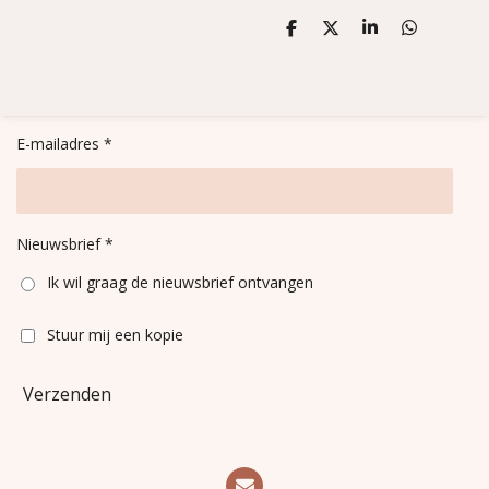
D
D
S
D
e
e
h
e
l
e
a
l
e
l
r
e
n
e
n
E-mailadres *
Nieuwsbrief *
Ik wil graag de nieuwsbrief ontvangen
Stuur mij een kopie
Verzenden