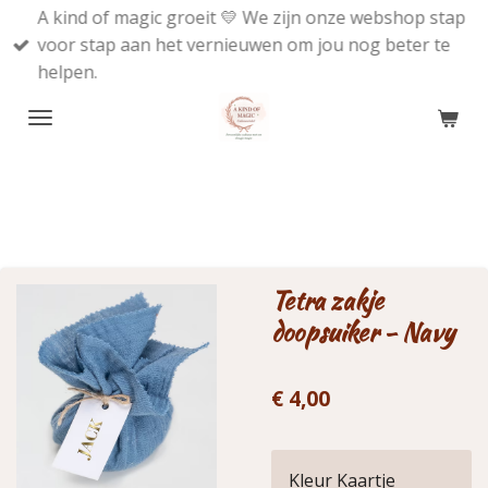
A kind of magic groeit 💛 We zijn onze webshop stap
Ga
voor stap aan het vernieuwen om jou nog beter te
direct
helpen.
naar
de
hoofdinhoud
Tetra zakje
doopsuiker - Navy
€ 4,00
Kleur Kaartje