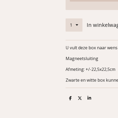
In winkelwa
U vult deze box naar wens e
Magneetsluiting
Afmeting: +/-22,5x22,5cm
Zwarte en witte box kunne
D
D
S
e
e
h
l
e
a
e
l
r
n
e