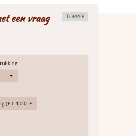
et een vraag
TOPPER
drukking