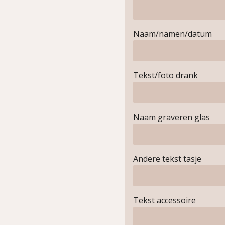
Naam/namen/datum
Tekst/foto drank
Naam graveren glas
Andere tekst tasje
Tekst accessoire