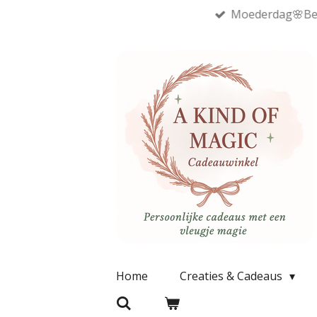
Moederdag🌸Best
Ga
direct
naar
de
hoofdinhoud
Home
Creaties & Cadeaus