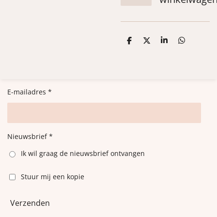
D
D
S
D
e
e
h
e
l
e
a
l
e
l
r
e
n
e
n
E-mailadres *
Nieuwsbrief *
Ik wil graag de nieuwsbrief ontvangen
Stuur mij een kopie
Verzenden