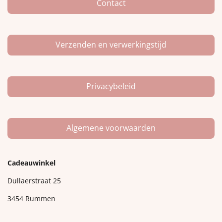
m
Contact
Verzenden en verwerkingstijd
Privacybeleid
Algemene voorwaarden
Cadeauwinkel
Dullaerstraat 25
3454 Rummen