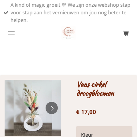
A kind of magic groeit 💛 We zijn onze webshop stap
Ga
voor stap aan het vernieuwen om jou nog beter te
direct
helpen.
naar
de
hoofdinhoud
Vaas cirkel
droogbloemen
€ 17,00
Kleur