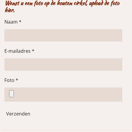
n
e
n
Wenst u een foto op de houten cirkel, upload de foto
hier.
Naam *
E-mailadres *
Foto *
Verzenden