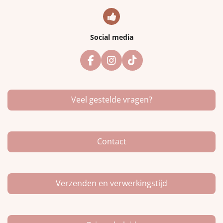
Social media
F
I
T
a
n
i
c
s
k
e
t
T
Veel gestelde vragen?
b
a
o
o
g
k
o
r
k
a
m
Contact
Verzenden en verwerkingstijd