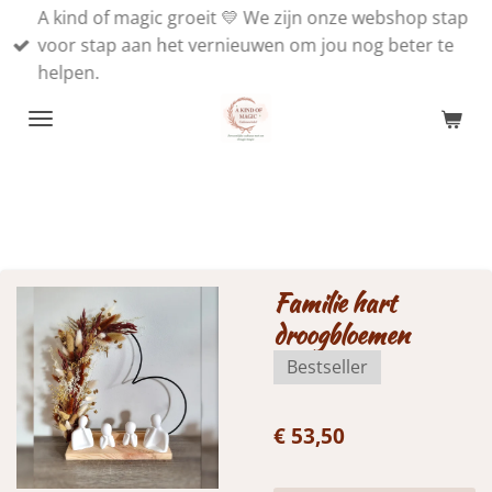
A kind of magic groeit 💛 We zijn onze webshop stap
Ga
voor stap aan het vernieuwen om jou nog beter te
direct
helpen.
naar
de
hoofdinhoud
Familie hart
droogbloemen
Bestseller
€ 53,50