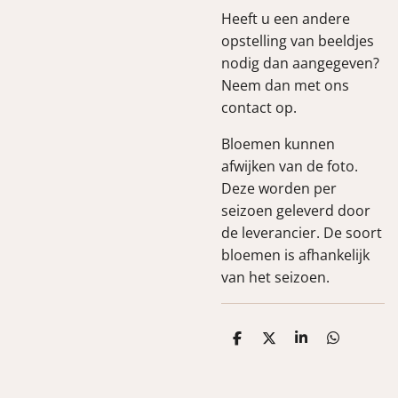
Heeft u een andere
opstelling van beeldjes
nodig dan aangegeven?
Neem dan met ons
contact op.
Bloemen kunnen
afwijken van de foto.
Deze worden per
seizoen geleverd door
de leverancier. De soort
bloemen is afhankelijk
van het seizoen.
D
D
S
D
e
e
h
e
l
e
a
l
e
l
r
e