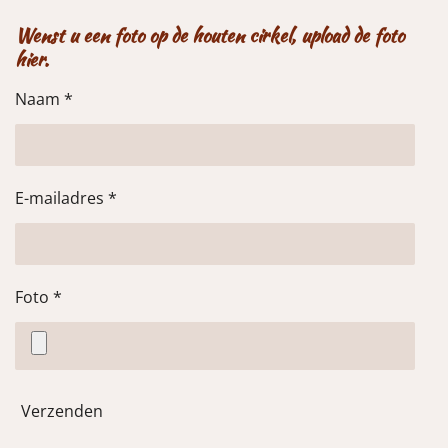
e
l
r
e
n
e
n
Wenst u een foto op de houten cirkel, upload de foto
hier.
Naam *
E-mailadres *
Foto *
Verzenden