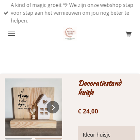
A kind of magic groeit 💛 We zijn onze webshop stap
Ga
voor stap aan het vernieuwen om jou nog beter te
direct
helpen.
naar
de
hoofdinhoud
Decoratiestand
huisje
€ 24,00
Kleur huisje