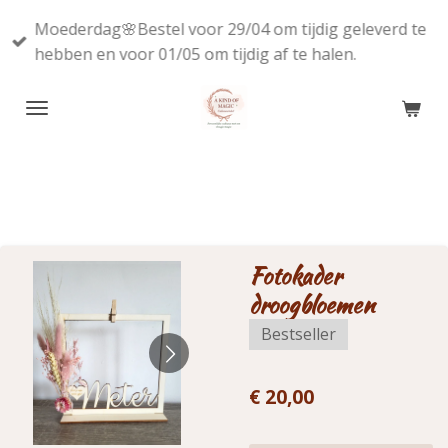
Ga
Moederdag🌸Bestel voor 29/04 om tijdig geleverd te
direct
hebben en voor 01/05 om tijdig af te halen.
naar
de
hoofdinhoud
Fotokader
droogbloemen
Bestseller
€ 20,00