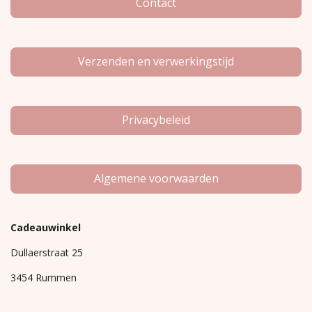
m
Contact
Verzenden en verwerkingstijd
Privacybeleid
Algemene voorwaarden
Cadeauwinkel
Dullaerstraat 25
3454 Rummen