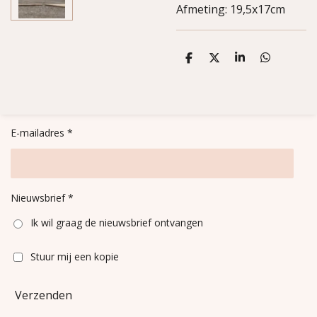
Afmeting:
19,5x17cm
D
D
S
D
e
e
h
e
l
e
a
l
e
l
r
e
n
e
n
E-mailadres *
Nieuwsbrief *
Ik wil graag de nieuwsbrief ontvangen
Stuur mij een kopie
Verzenden