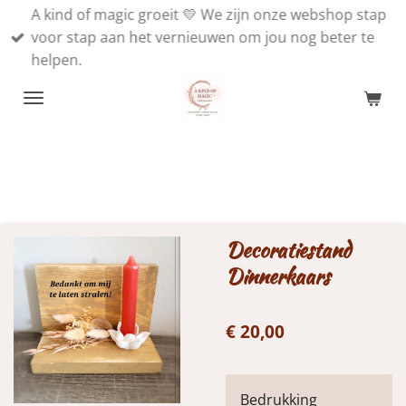
A kind of magic groeit 💛 We zijn onze webshop stap
Ga
voor stap aan het vernieuwen om jou nog beter te
direct
helpen.
naar
de
hoofdinhoud
Decoratiestand
Dinnerkaars
€ 20,00
Bedrukking