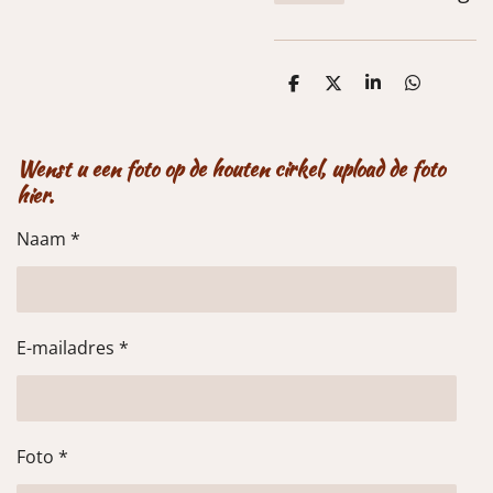
D
D
S
D
e
e
h
e
l
e
a
l
e
l
r
e
n
e
n
Wenst u een foto op de houten cirkel, upload de foto
hier.
Naam *
E-mailadres *
Foto *