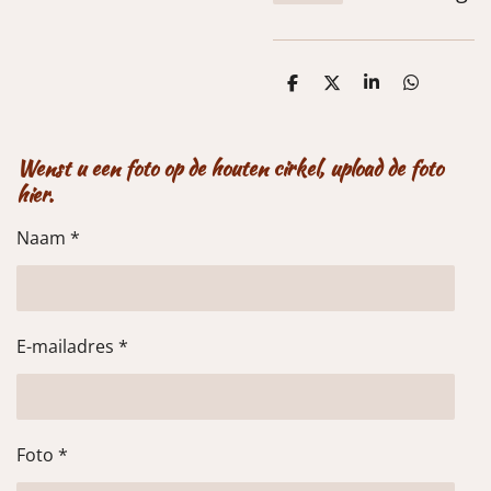
D
D
S
D
e
e
h
e
l
e
a
l
e
l
r
e
n
e
n
Wenst u een foto op de houten cirkel, upload de foto
hier.
Naam *
E-mailadres *
Foto *