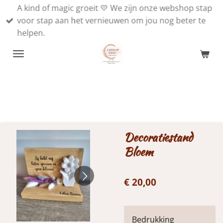
A kind of magic groeit 💛 We zijn onze webshop stap
Ga
voor stap aan het vernieuwen om jou nog beter te
direct
helpen.
naar
de
hoofdinhoud
Decoratiestand
Bloem
€ 20,00
Bedrukking