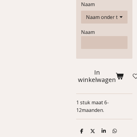
Naam
Naam
In
winkelwagen
1 stuk maat 6-
12maanden.
D
D
S
D