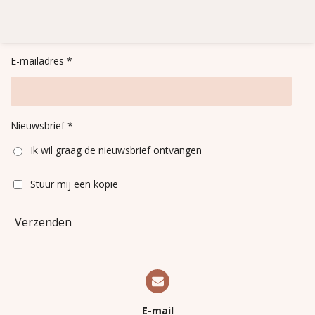
e
e
h
e
l
e
a
l
e
l
r
e
n
e
n
E-mailadres *
Nieuwsbrief *
Ik wil graag de nieuwsbrief ontvangen
Stuur mij een kopie
Verzenden
E-mail