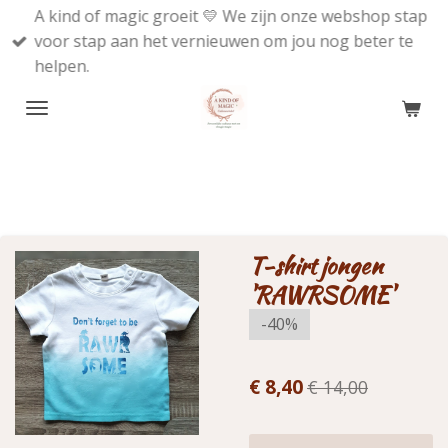
A kind of magic groeit 💛 We zijn onze webshop stap
Ga
voor stap aan het vernieuwen om jou nog beter te
direct
helpen.
naar
de
hoofdinhoud
T-shirt jongen
'RAWRSOME'
-40%
€ 8,40
€ 14,00