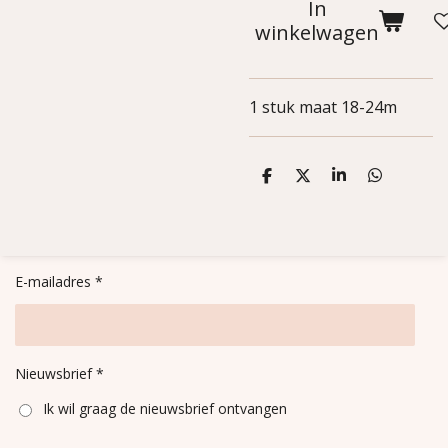
In
winkelwagen
1 stuk maat 18-24m
D
D
S
D
e
e
h
e
l
e
a
l
e
l
r
e
n
e
n
E-mailadres *
Nieuwsbrief *
Ik wil graag de nieuwsbrief ontvangen