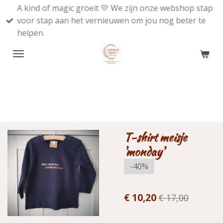
A kind of magic groeit 💛 We zijn onze webshop stap
Ga
voor stap aan het vernieuwen om jou nog beter te
direct
helpen.
naar
de
hoofdinhoud
T-shirt meisje
'monday'
-40%
€ 10,20
€ 17,00