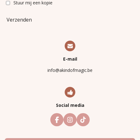
Stuur mij een kopie
Verzenden
E-mail
info@akindofmagic.be
Social media
F
I
T
a
n
i
c
s
k
e
t
T