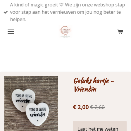
A kind of magic groeit 💛 We zijn onze webshop stap
Ga
voor stap aan het vernieuwen om jou nog beter te
direct
helpen.
naar
de
hoofdinhoud
Geluks hartje -
Vriendin
€ 2,00
€ 2,60
Laat het me weten