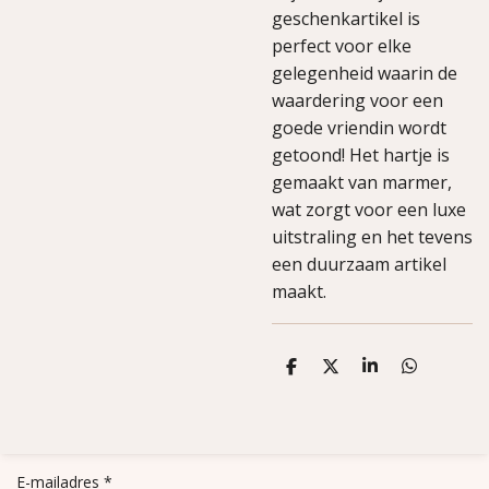
geschenkartikel is
perfect voor elke
gelegenheid waarin de
waardering voor een
goede vriendin wordt
getoond! Het hartje is
gemaakt van marmer,
wat zorgt voor een luxe
uitstraling en het tevens
een duurzaam artikel
maakt.
D
D
S
D
e
e
h
e
l
e
a
l
e
l
r
e
n
e
n
E-mailadres *