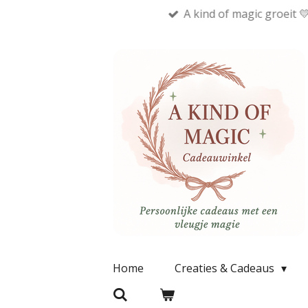
A kind of magic groeit 
Ga
direct
naar
de
hoofdinhoud
Home
Creaties & Cadeaus