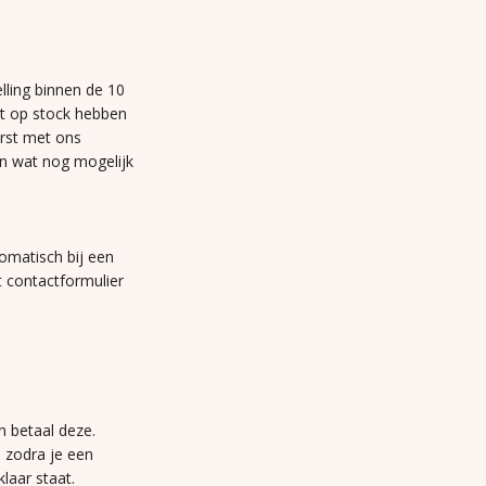
lling binnen de 10
et op stock hebben
erst met ons
n wat nog mogelijk
omatisch bij een
t contactformulier
n betaal deze.
n zodra je een
laar staat.