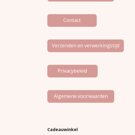
k
a
m
Contact
Verzenden en verwerkingstijd
Privacybeleid
Algemene voorwaarden
Cadeauwinkel