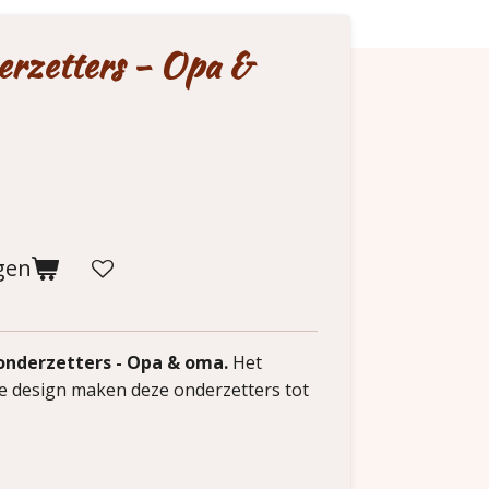
rzetters - Opa &
gen
nderzetters - Opa & oma.
Het
ke design maken deze onderzetters tot
!