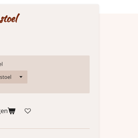
stoel
el
gen