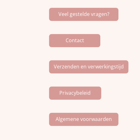
b
a
o
o
g
k
Veel gestelde vragen?
o
r
k
a
m
Contact
Verzenden en verwerkingstijd
Privacybeleid
Algemene voorwaarden