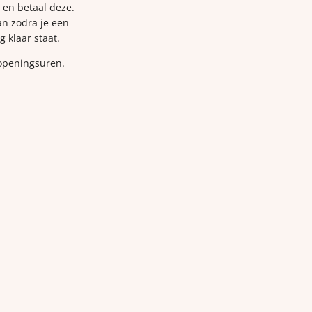
p en betaal deze.
van zodra je een
g klaar staat.
 openingsuren.