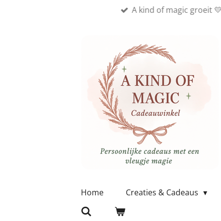
A kind of magic groeit 
Ga
direct
naar
de
hoofdinhoud
Home
Creaties & Cadeaus