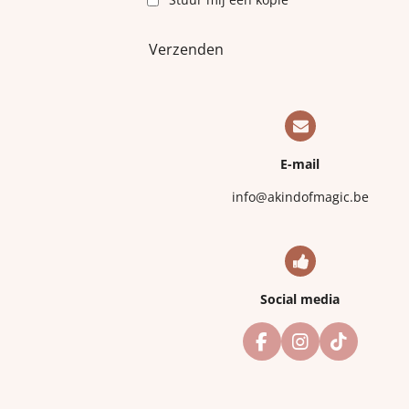
Verzenden
E-mail
info@akindofmagic.be
Social media
F
I
T
a
n
i
c
s
k
e
t
T