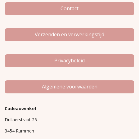
k
a
m
Contact
Verzenden en verwerkingstijd
Privacybeleid
Algemene voorwaarden
Cadeauwinkel
Dullaerstraat 25
3454 Rummen