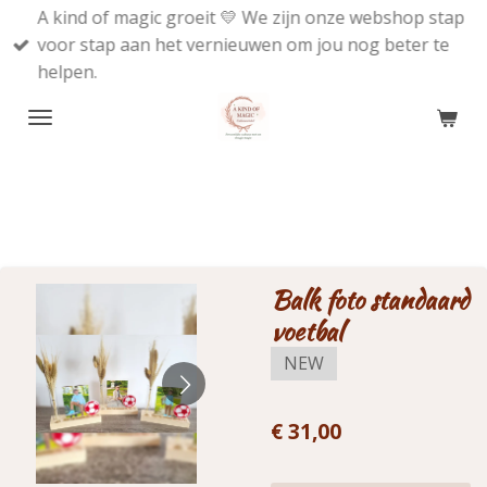
A kind of magic groeit 💛 We zijn onze webshop stap
Ga
voor stap aan het vernieuwen om jou nog beter te
direct
helpen.
naar
de
hoofdinhoud
Balk foto standaard
voetbal
NEW
€ 31,00