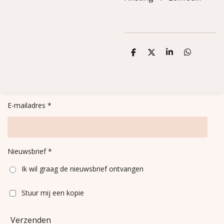
D
D
S
D
e
e
h
e
l
e
a
l
e
l
r
e
n
e
n
E-mailadres *
Nieuwsbrief *
Ik wil graag de nieuwsbrief ontvangen
Stuur mij een kopie
Verzenden