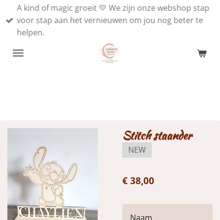
A kind of magic groeit 💛 We zijn onze webshop stap
Ga
voor stap aan het vernieuwen om jou nog beter te
direct
helpen.
naar
de
hoofdinhoud
Stitch staander
NEW
€ 38,00
Naam