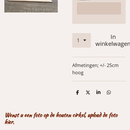
In
winkelwage
Afmetingen; +/- 25cm
hoog
D
D
S
D
e
e
h
e
l
e
a
l
e
l
r
e
n
e
n
Wenst u een foto op de houten cirkel, upload de foto
hier.