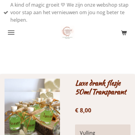
A kind of magic groeit 💛 We zijn onze webshop stap
Ga
voor stap aan het vernieuwen om jou nog beter te
direct
helpen.
naar
de
hoofdinhoud
Luxe drank flesje
50ml Transparant
€ 8,00
Vulling