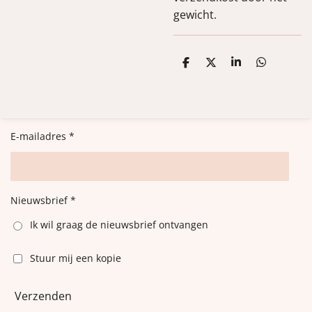
gewicht.
D
D
S
D
e
e
h
e
l
e
a
l
e
l
r
e
n
e
n
E-mailadres *
Nieuwsbrief *
Ik wil graag de nieuwsbrief ontvangen
Stuur mij een kopie
Verzenden