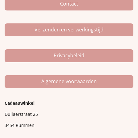
m
Contact
Verzenden en verwerkingstijd
Privacybeleid
Algemene voorwaarden
Cadeauwinkel
Dullaerstraat 25
3454 Rummen