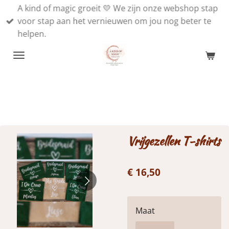
A kind of magic groeit 💛 We zijn onze webshop stap
Ga
voor stap aan het vernieuwen om jou nog beter te
direct
helpen.
naar
de
hoofdinhoud
Vrijgezellen T-shirts
€ 16,50
Maat