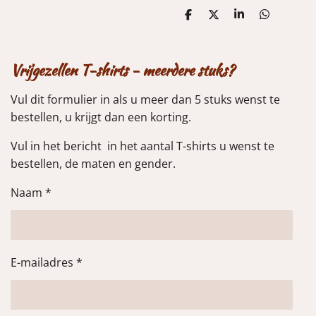
D
D
S
D
e
e
h
e
l
e
a
l
e
l
r
e
n
e
n
Vrijgezellen T-shirts - meerdere stuks?
Vul dit formulier in als u meer dan 5 stuks wenst te
bestellen, u krijgt dan een korting.
Vul in het bericht in het aantal T-shirts u wenst te
bestellen, de maten en gender.
Naam *
E-mailadres *