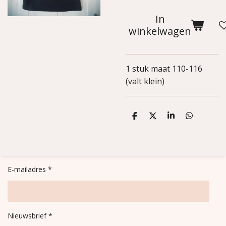
In
winkelwagen
1 stuk maat 110-116
(valt klein)
D
D
S
D
e
e
h
e
l
e
a
l
e
l
r
e
n
e
n
E-mailadres *
Nieuwsbrief *