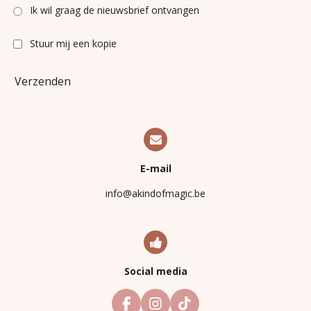
Ik wil graag de nieuwsbrief ontvangen
Stuur mij een kopie
Verzenden
E-mail
info@akindofmagic.be
Social media
F
I
T