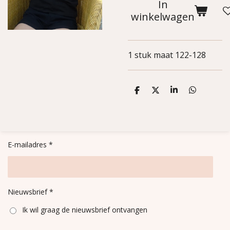
In
winkelwagen
1 stuk maat 122-128
D
D
S
D
e
e
h
e
l
e
a
l
e
l
r
e
n
e
n
E-mailadres *
Nieuwsbrief *
Ik wil graag de nieuwsbrief ontvangen