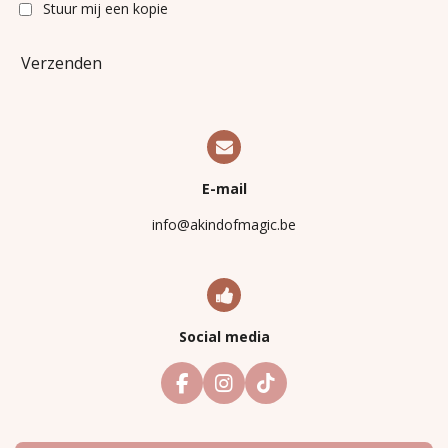
Stuur mij een kopie
Verzenden
E-mail
info@akindofmagic.be
Social media
F
I
T
a
n
i
c
s
k
e
t
T