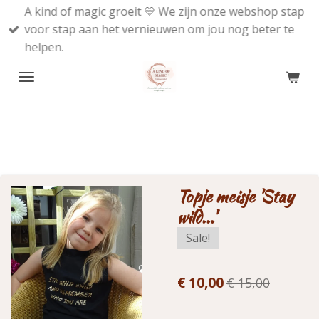
A kind of magic groeit 💛 We zijn onze webshop stap
Ga
voor stap aan het vernieuwen om jou nog beter te
direct
helpen.
naar
de
hoofdinhoud
Topje meisje 'Stay
wild...'
Sale!
€ 10,00
€ 15,00