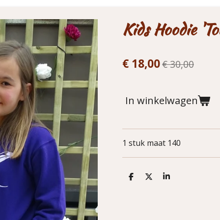
Kids Hoodie 'T
€ 18,00
€ 30,00
In winkelwagen
1 stuk maat 140
D
D
S
e
e
h
l
e
a
e
l
r
n
e