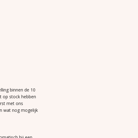
lling binnen de 10
et op stock hebben
erst met ons
n wat nog mogelijk
omatisch bij een