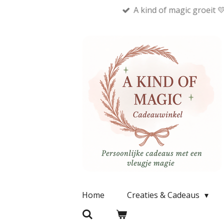
A kind of magic groeit 
Ga
direct
naar
de
hoofdinhoud
Home
Creaties & Cadeaus