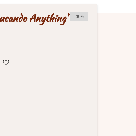
oucando Anything'
-40%