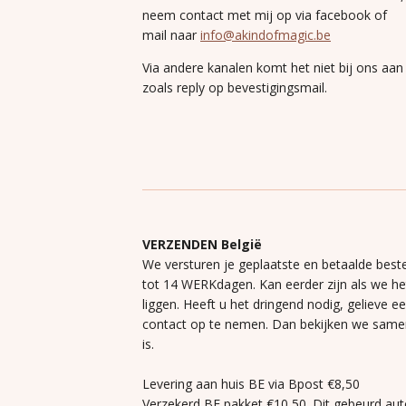
neem contact met mij op via facebook of
mail naar
info@akindofmagic.be
Via andere kanalen komt het niet bij ons aan
zoals reply op bevestigingsmail.
VERZENDEN België
We versturen je geplaatste en betaalde beste
tot 14 WERKdagen. Kan eerder zijn als we h
liggen. Heeft u het dringend nodig, gelieve e
contact op te nemen. Dan bekijken we same
is.
Levering aan huis BE via Bpost €8,50
Verzekerd BE pakket €10,50. Dit gebeurd aut