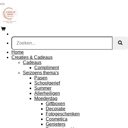
Ga
direct
naar
de
hoofdinhoud
Home
Creaties & Cadeaus
Cadeaus
Compliment
Seizoens thema's
Pasen
Schoolgerief
Summer
Allerheiligen
Moederdag
Giftboxen
Decoratie
Fotogeschenken
Cosmetica
Genieters