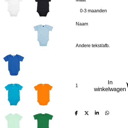
Naam
Andere tekst/afb.
In
winkelwagen
D
D
S
D
e
e
h
e
l
e
a
l